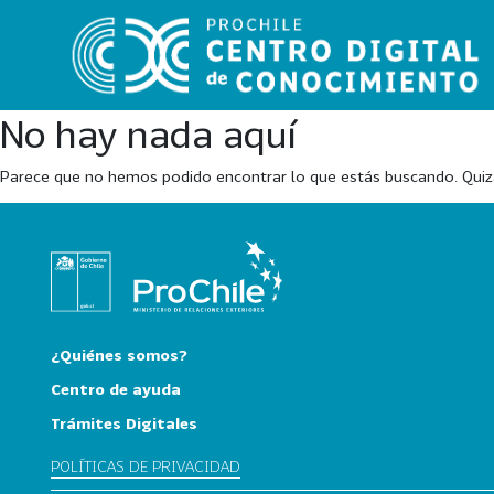
No hay nada aquí
Parece que no hemos podido encontrar lo que estás buscando. Qui
VER
TODO
EL
CATÁLOGO
CATEGORÍAS
¿Quiénes somos?
Año
Centro de ayuda
Publicación
Trámites Digitales
POLÍTICAS DE PRIVACIDAD
129
2