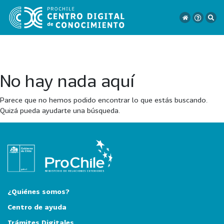
No hay nada aquí
VER
TODO
Parece que no hemos podido encontrar lo que estás buscando.
EL
Quizá pueda ayudarte una búsqueda.
CATÁLOGO
CATEGORÍAS
Año
Publicación
¿Quiénes somos?
Centro de ayuda
Trámites Digitales
129
2