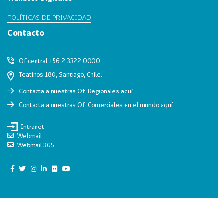
0
POLÍTICAS DE PRIVACIDAD
2
Contacto
6
158
2
Of central +56 2 3322 0000
0
Teatinos 180, Santiago, Chile.
2
5
Contacta a nuestras Of. Regionales
aquí
106
2
Contacta a nuestras Of. Comerciales en el mundo
aquí
0
Intranet
2
Webmail
4
Webmail 365
28
2
0
2
3
15
2