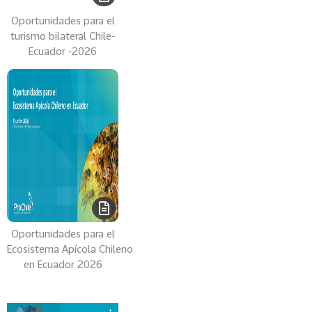
0
Oportunidades para el
2
turismo bilateral Chile-
6
Ecuador -2026
158
2
0
2
5
106
2
0
2
4
28
2
Oportunidades para el
0
Ecosistema Apícola Chileno
2
en Ecuador 2026
3
15
2