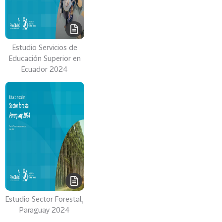
i
a
31
I
n
Estudio Servicios de
d
Educación Superior en
u
Ecuador 2024
s
t
r
i
a
s
C
r
e
a
Estudio Sector Forestal,
t
Paraguay 2024
i