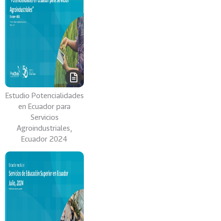
s
69
S
e
r
v
i
c
Estudio Potencialidades
i
en Ecuador para
o
Servicios
s
Agroindustriales,
Ecuador 2024
39
I
n
d
u
s
t
r