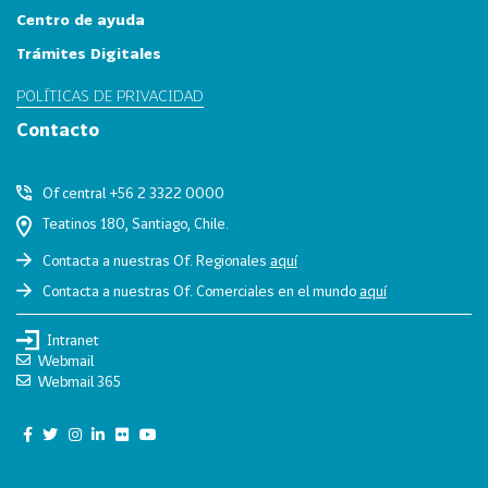
Centro de ayuda
o
n
Trámites Digitales
a
POLÍTICAS DE PRIVACIDAD
s
Contacto
G
e
o
Of central +56 2 3322 0000
g
Teatinos 180, Santiago, Chile.
r
á
Contacta a nuestras Of. Regionales
aquí
f
Contacta a nuestras Of. Comerciales en el mundo
aquí
i
c
Intranet
Webmail
a
Webmail 365
s
99
A
m
é