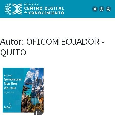
Autor:
OFICOM ECUADOR -
VER
QUITO
TODO
EL
CATÁLOGO
CATEGORÍAS
Año
Publicación
129
2