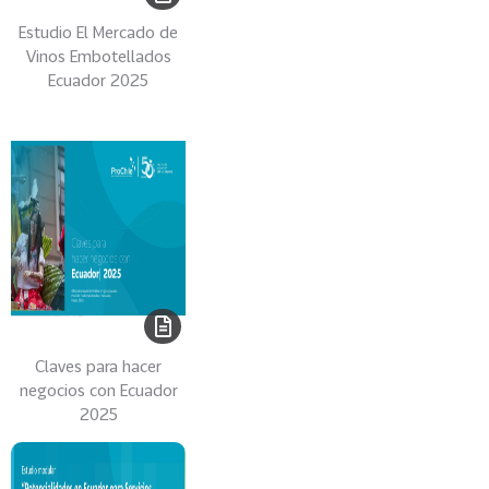
e
c
Estudio El Mercado de
t
Vinos Embotellados
Ecuador 2025
o
r
e
s
96
A
g
r
o
a
l
i
Claves para hacer
m
negocios con Ecuador
e
2025
n
t
o