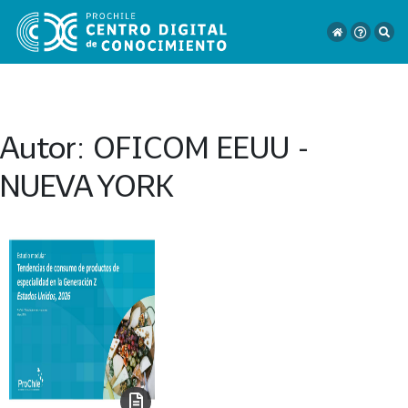
Autor:
OFICOM EEUU -
VER
NUEVA YORK
TODO
EL
CATÁLOGO
CATEGORÍAS
Año
Publicación
129
2