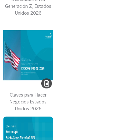
0
Generación Z, Estados
2
Unidos 2026
2
VER
MÁS
Sectores
222
T
o
d
Claves para Hacer
o
Negocios Estados
s
Unidos 2026
l
o
s
S