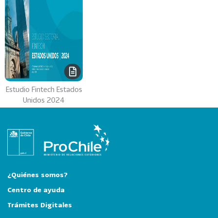
i
a
31
I
n
d
u
s
Estudio Fintech Estados
t
Unidos 2024
r
i
a
s
C
r
e
¿Quiénes somos?
a
Centro de ayuda
t
Trámites Digitales
i