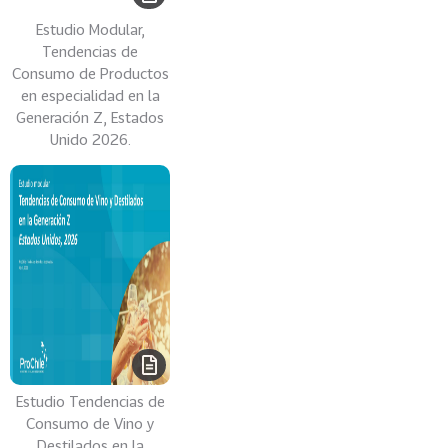
0
Estudio Modular,
2
Tendencias de
6
Consumo de Productos
en especialidad en la
158
2
Generación Z, Estados
0
Unido 2026.
2
5
106
2
0
2
4
28
2
0
2
3
Estudio Tendencias de
Consumo de Vino y
15
2
Destilados en la