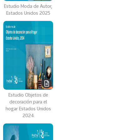
Estudio Moda de Autor,
s
Estados Unidos 2025
69
S
e
r
v
i
c
i
o
s
39
I
Estudio Objetos de
n
decoración para el
d
hogar Estados Unidos
u
2024
s
t
r