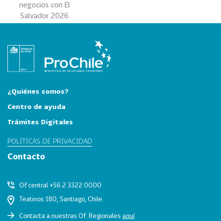
negocios con El
0
Salvador 2026
2
6
158
2
0
2
5
¿Quiénes somos?
106
2
Centro de ayuda
0
Trámites Digitales
2
POLÍTICAS DE PRIVACIDAD
4
Contacto
28
2
0
2
Of central +56 2 3322 0000
3
Teatinos 180, Santiago, Chile.
15
2
Contacta a nuestras Of. Regionales
aquí