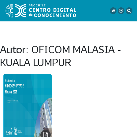
Autor:
OFICOM MALASIA -
VER
KUALA LUMPUR
TODO
EL
CATÁLOGO
CATEGORÍAS
Año
Publicación
129
2