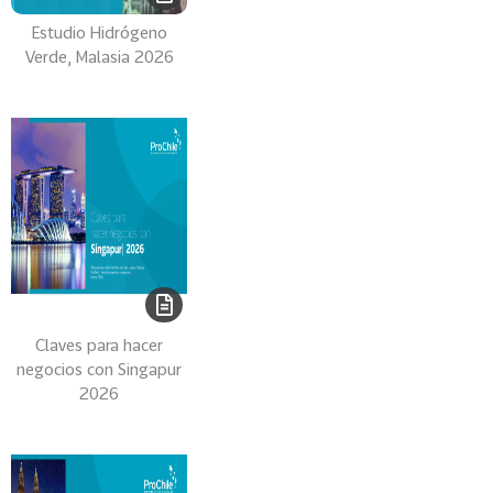
0
Estudio Hidrógeno
2
Verde, Malasia 2026
6
158
2
0
2
5
106
2
0
2
4
Claves para hacer
28
2
negocios con Singapur
0
2026
2
3
15
2