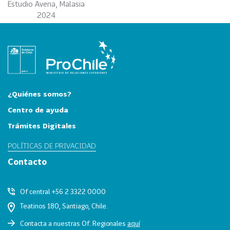
i
Estudio Avena, Malasia
2024
a
31
I
n
d
u
s
¿Quiénes somos?
t
r
Centro de ayuda
i
Trámites Digitales
a
s
POLÍTICAS DE PRIVACIDAD
C
Contacto
r
e
Of central +56 2 3322 0000
a
t
Teatinos 180, Santiago, Chile.
i
Contacta a nuestras Of. Regionales
aquí