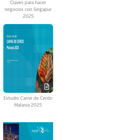
e
Claves para hacer
c
negocios con Singapur
t
2025
o
r
e
s
96
A
g
r
o
a
l
Estudio Carne de Cerdo
i
Malasia 2025
m
e
n
t
o