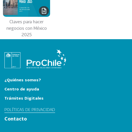
e
c
t
Claves para hacer
o
negocios con México
r
2025
e
s
96
A
g
r
o
¿Quiénes somos?
a
l
Centro de ayuda
i
Trámites Digitales
m
POLÍTICAS DE PRIVACIDAD
e
n
Contacto
t
o