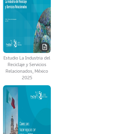
0
2
2
VER
MÁS
Sectores
Estudio La Industria del
Reciclaje y Servicios
222
T
Relacionados, México
o
2025
d
o
s
l
o
s
S