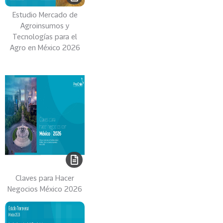
0
Estudio Mercado de
2
Agroinsumos y
6
Tecnologías para el
Agro en México 2026
158
2
0
2
5
106
2
0
2
4
28
2
0
Claves para Hacer
2
Negocios México 2026
3
15
2