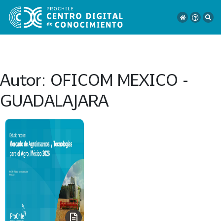
Autor:
OFICOM MEXICO -
VER
GUADALAJARA
TODO
EL
CATÁLOGO
CATEGORÍAS
Año
Publicación
129
2