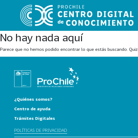
No hay nada aquí
Parece que no hemos podido encontrar lo que estás buscando. Qui
VER
TODO
EL
CATÁLOGO
CATEGORÍAS
¿Quiénes somos?
Año
Centro de ayuda
Publicación
Trámites Digitales
POLÍTICAS DE PRIVACIDAD
129
2