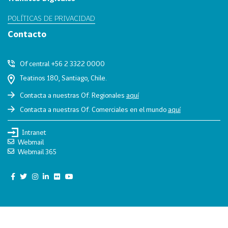
0
POLÍTICAS DE PRIVACIDAD
2
Contacto
6
158
2
Of central +56 2 3322 0000
0
Teatinos 180, Santiago, Chile.
2
5
Contacta a nuestras Of. Regionales
aquí
106
2
Contacta a nuestras Of. Comerciales en el mundo
aquí
0
Intranet
2
Webmail
4
Webmail 365
28
2
0
2
3
15
2