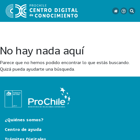
No hay nada aquí
VER
TODO
Parece que no hemos podido encontrar lo que estás buscando.
EL
Quizá pueda ayudarte una búsqueda.
CATÁLOGO
CATEGORÍAS
Año
Publicación
¿Quiénes somos?
Centro de ayuda
Trámites Digitales
129
2