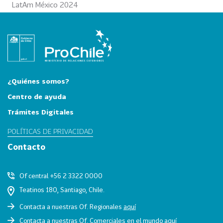
LatAm México 2024
0
2
6
158
2
0
2
¿Quiénes somos?
5
Centro de ayuda
106
2
Trámites Digitales
0
2
POLÍTICAS DE PRIVACIDAD
4
Contacto
28
2
0
Of central +56 2 3322 0000
2
Teatinos 180, Santiago, Chile.
3
Contacta a nuestras Of. Regionales
aquí
15
2
Contacta a nuestras Of. Comerciales en el mundo
aquí