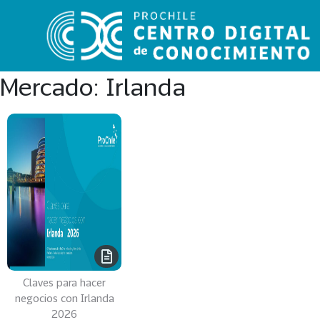
Mercado:
Irlanda
VER
TODO
EL
CATÁLOGO
CATEGORÍAS
Año
Publicación
Claves para hacer
negocios con Irlanda
2026
129
2