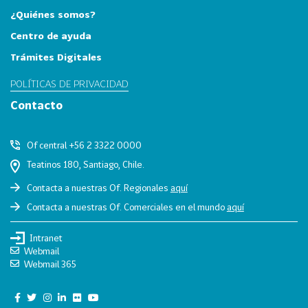
0
¿Quiénes somos?
2
Centro de ayuda
2
Trámites Digitales
VER
MÁS
POLÍTICAS DE PRIVACIDAD
Sectores
Contacto
Of central +56 2 3322 0000
222
T
Teatinos 180, Santiago, Chile.
o
Contacta a nuestras Of. Regionales
aquí
d
Contacta a nuestras Of. Comerciales en el mundo
aquí
o
s
Intranet
l
Webmail
o
Webmail 365
s
S