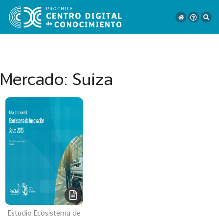
Mercado:
Suiza
VER
TODO
EL
CATÁLOGO
CATEGORÍAS
Año
Publicación
Estudio Ecosistema de
129
2