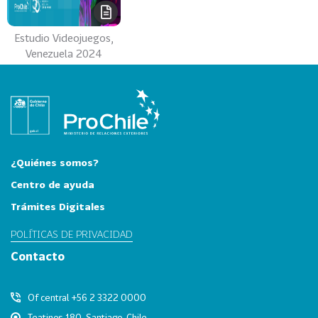
e
c
t
Estudio Videojuegos,
o
Venezuela 2024
r
e
s
96
A
g
r
¿Quiénes somos?
o
Centro de ayuda
a
Trámites Digitales
l
i
POLÍTICAS DE PRIVACIDAD
m
Contacto
e
n
Of central +56 2 3322 0000
t
o
Teatinos 180, Santiago, Chile.