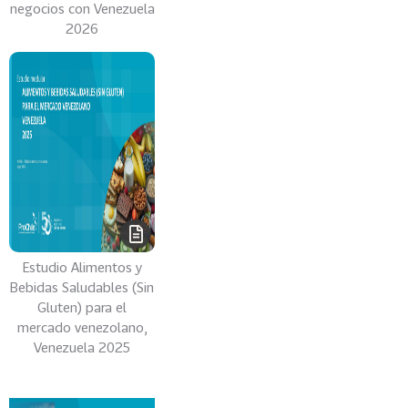
negocios con Venezuela
0
2026
2
6
158
2
0
2
5
106
2
0
2
4
Estudio Alimentos y
Bebidas Saludables (Sin
28
2
Gluten) para el
0
mercado venezolano,
2
Venezuela 2025
3
15
2