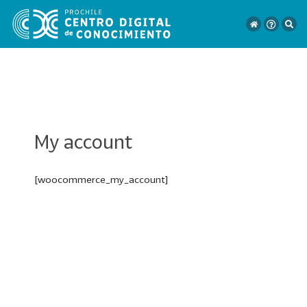
VER
TODO
My account
EL
CATÁLOGO
[woocommerce_my_account]
CATEGORÍAS
Año
Publicación
129
2