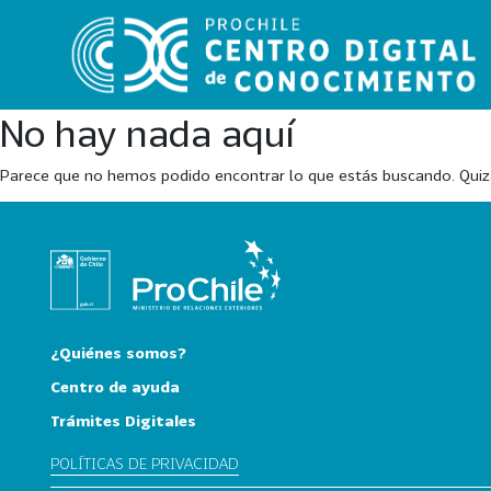
No hay nada aquí
Parece que no hemos podido encontrar lo que estás buscando. Qui
VER
TODO
EL
CATÁLOGO
CATEGORÍAS
¿Quiénes somos?
Año
Centro de ayuda
Publicación
Trámites Digitales
POLÍTICAS DE PRIVACIDAD
129
2