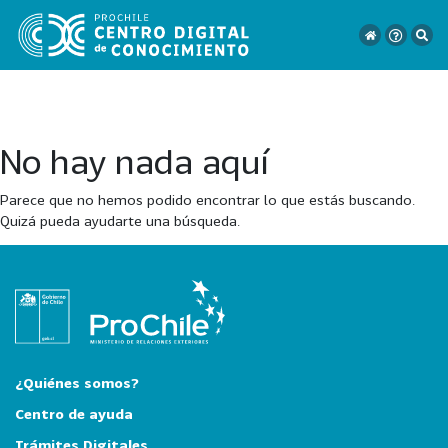
No hay nada aquí
VER
TODO
Parece que no hemos podido encontrar lo que estás buscando.
EL
Quizá pueda ayudarte una búsqueda.
CATÁLOGO
CATEGORÍAS
Año
Publicación
¿Quiénes somos?
Centro de ayuda
Trámites Digitales
129
2