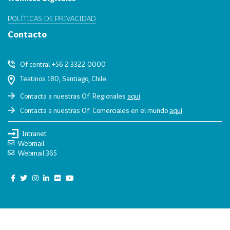
0
POLÍTICAS DE PRIVACIDAD
2
Contacto
6
158
2
Of central +56 2 3322 0000
0
Teatinos 180, Santiago, Chile.
2
5
Contacta a nuestras Of. Regionales
aquí
106
2
Contacta a nuestras Of. Comerciales en el mundo
aquí
0
Intranet
2
Webmail
4
Webmail 365
28
2
0
2
3
15
2