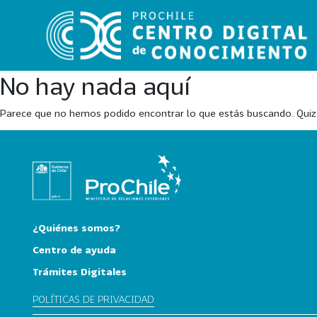
No hay nada aquí
Parece que no hemos podido encontrar lo que estás buscando. Qui
VER
TODO
EL
CATÁLOGO
CATEGORÍAS
¿Quiénes somos?
Año
Centro de ayuda
Publicación
Trámites Digitales
POLÍTICAS DE PRIVACIDAD
129
2