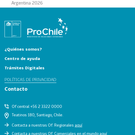
Argentina 2026
0
2
6
158
2
0
2
¿Quiénes somos?
5
Centro de ayuda
106
2
Trámites Digitales
0
2
POLÍTICAS DE PRIVACIDAD
4
Contacto
28
2
0
Of central +56 2 3322 0000
2
Teatinos 180, Santiago, Chile.
3
Contacta a nuestras Of. Regionales
aquí
15
2
Contacta a nuestras Of. Comerciales en el mundo
aquí