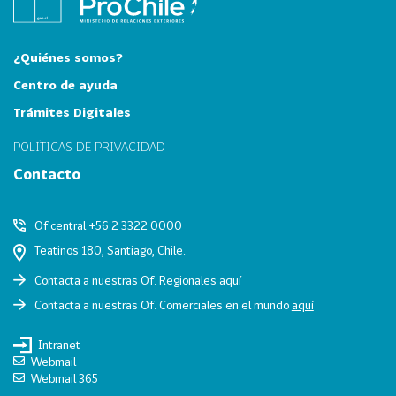
0
2
2
¿Quiénes somos?
VER
Centro de ayuda
MÁS
Trámites Digitales
Sectores
POLÍTICAS DE PRIVACIDAD
Contacto
222
T
Of central +56 2 3322 0000
o
d
Teatinos 180, Santiago, Chile.
o
Contacta a nuestras Of. Regionales
aquí
s
Contacta a nuestras Of. Comerciales en el mundo
aquí
l
o
Intranet
s
Webmail
S
Webmail 365