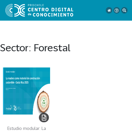
Sector:
Forestal
VER
TODO
EL
CATÁLOGO
CATEGORÍAS
Año
Publicación
Estudio modular: La
129
2