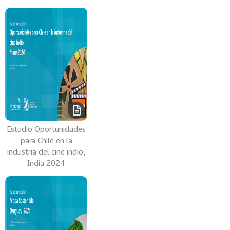
G
E
N
C
I
A
D
E
M
E
R
Estudio Oportunidades
C
para Chile en la
industria del cine indio,
A
India 2024
D
O
P
R
O
C