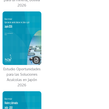
r
2026
i
c
a
d
e
l
S
u
r
-
C
Estudio Oportunidades
para las Soluciones
e
Acuícolas en Japón
n
2026
t
r
a
l