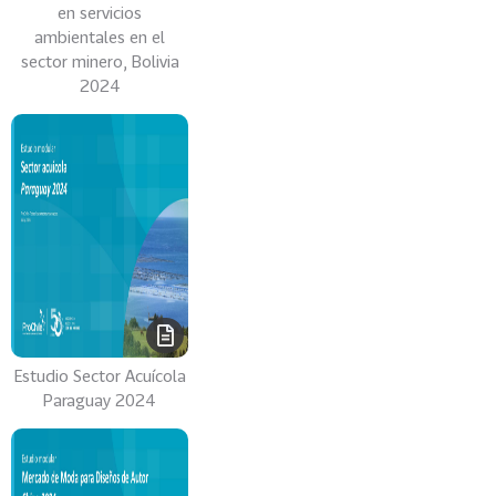
en servicios
A
ambientales en el
O
sector minero, Bolivia
P
2024
A
U
L
O
VER
MÁS
Estudio Sector Acuícola
Paraguay 2024