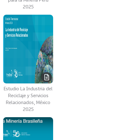
n
2025
t
e
VER
MÁS
Mercados
91
T
o
Estudio La Industria del
d
Reciclaje y Servicios
o
Relacionados, México
s
2025
L
o
s
M