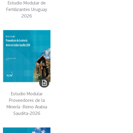
e
Estudio Modular de
c
Fertilizantes Uruguay
t
2026
o
r
e
s
96
A
g
r
o
a
l
Estudio Modular
i
Proveedores de la
m
Minería -Reino Arabia
e
Saudita-2026
n
t
o