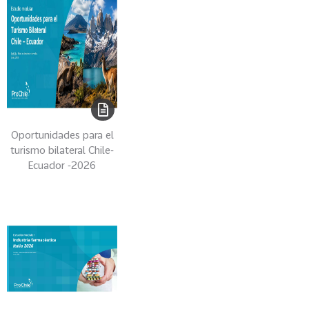
s
69
S
e
r
v
i
c
Oportunidades para el
i
turismo bilateral Chile-
o
Ecuador -2026
s
39
I
n
d
u
s
t
r