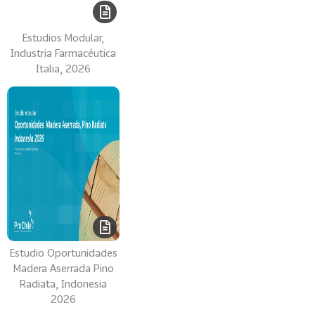
i
a
Estudios Modular,
31
I
Industria Farmacéutica
n
Italia, 2026
d
u
s
t
r
i
a
s
C
r
e
Estudio Oportunidades
a
Madera Aserrada Pino
t
Radiata, Indonesia
2026
i