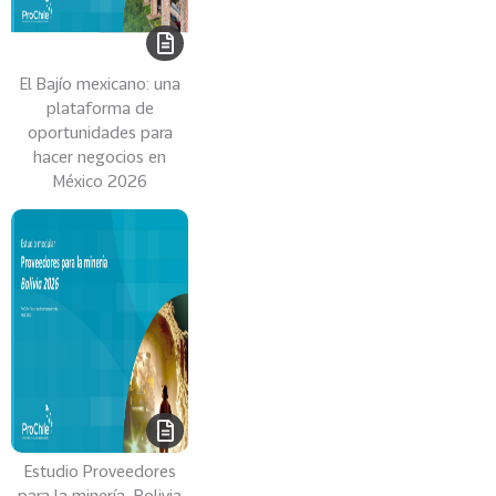
o
n
a
El Bajío mexicano: una
s
plataforma de
G
oportunidades para
hacer negocios en
e
México 2026
o
g
r
á
f
i
c
a
s
99
A
m
Estudio Proveedores
é
para la minería, Bolivia