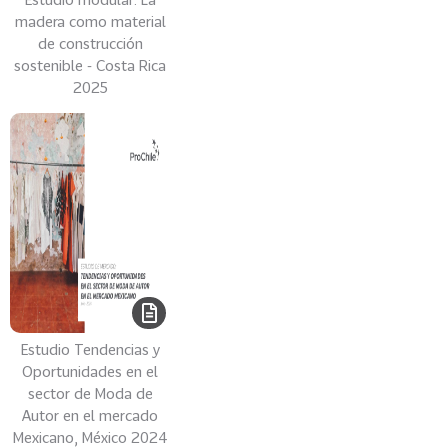
R
madera como material
C
de construcción
E
sostenible - Costa Rica
-
2025
P
R
O
C
H
I
L
E
14
I
N
Estudio Tendencias y
T
Oportunidades en el
E
sector de Moda de
L
Autor en el mercado
I
Mexicano, México 2024