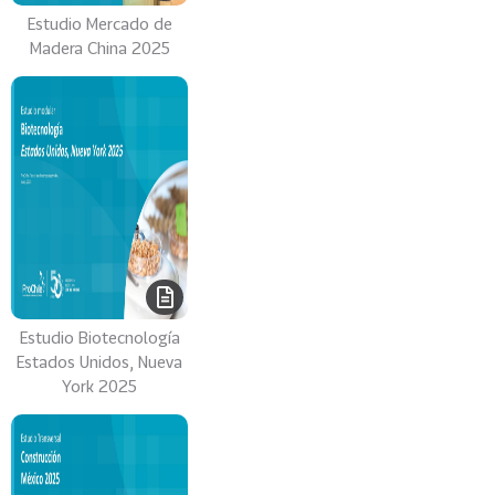
A
Estudio Mercado de
C
Madera China 2025
I
T
A
C
I
O
N
Y
F
O
R
Estudio Biotecnología
M
Estados Unidos, Nueva
A
York 2025
C
I
O
N