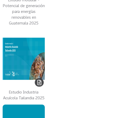
s
Potencial de generación
U
para energías
renovables en
n
Guatemala 2025
i
d
o
s
24
C
h
i
n
a
15
M
Estudio Industria
é
Acuícola Tailandia 2025
x
i
c