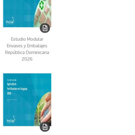
0
2
2
VER
MÁS
Estudio Modular
Envases y Embalajes
Sectores
República Dominicana
2026
222
T
o
d
o
s
l
o
s
S