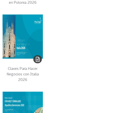
en Polonia 2026
0
2
6
158
2
0
2
5
106
2
0
2
Claves Para Hacer
4
Negocios con Italia
2026
28
2
0
2
3
15
2