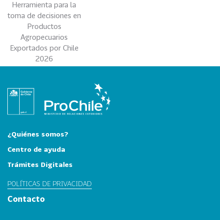
Herramienta para la
0
toma de decisiones en
2
Productos
6
Agropecuarios
Exportados por Chile
158
2
2026
0
2
5
106
2
0
2
¿Quiénes somos?
4
Centro de ayuda
28
2
Trámites Digitales
0
2
POLÍTICAS DE PRIVACIDAD
3
Contacto
15
2