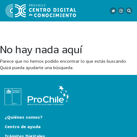
No hay nada aquí
VER
TODO
Parece que no hemos podido encontrar lo que estás buscando.
EL
Quizá pueda ayudarte una búsqueda.
CATÁLOGO
CATEGORÍAS
Año
Publicación
¿Quiénes somos?
Centro de ayuda
Trámites Digitales
129
2