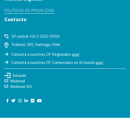
0
POLÍTICAS DE PRIVACIDAD
2
Contacto
6
158
2
Of central +56 2 3322 0000
0
Teatinos 180, Santiago, Chile.
2
5
Contacta a nuestras Of. Regionales
aquí
106
2
Contacta a nuestras Of. Comerciales en el mundo
aquí
0
Intranet
2
Webmail
4
Webmail 365
28
2
0
2
3
15
2