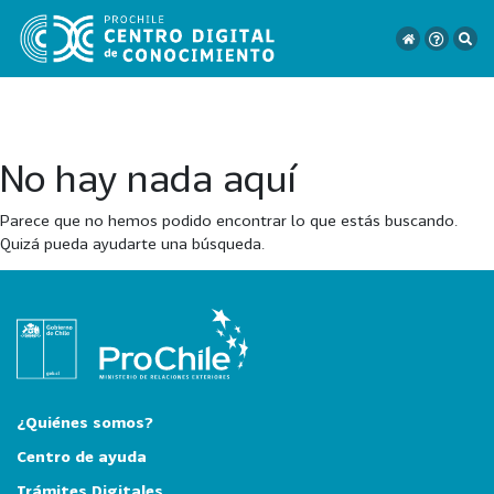
No hay nada aquí
VER
TODO
Parece que no hemos podido encontrar lo que estás buscando.
EL
Quizá pueda ayudarte una búsqueda.
CATÁLOGO
CATEGORÍAS
Año
Publicación
¿Quiénes somos?
Centro de ayuda
Trámites Digitales
129
2