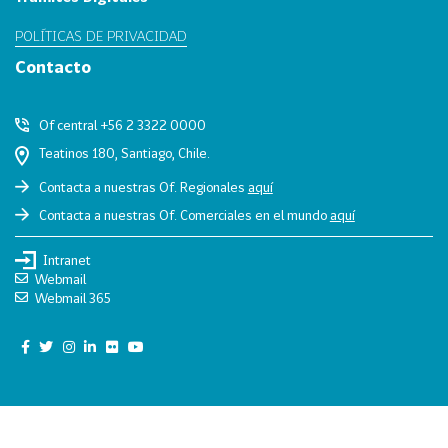
0
POLÍTICAS DE PRIVACIDAD
2
Contacto
6
158
2
Of central +56 2 3322 0000
0
Teatinos 180, Santiago, Chile.
2
5
Contacta a nuestras Of. Regionales
aquí
106
2
Contacta a nuestras Of. Comerciales en el mundo
aquí
0
Intranet
2
Webmail
4
Webmail 365
28
2
0
2
3
15
2