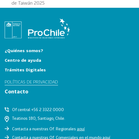
de Taiwán 2025
0
2
6
158
2
0
2
¿Quiénes somos?
5
Centro de ayuda
106
2
Trámites Digitales
0
2
POLÍTICAS DE PRIVACIDAD
4
Contacto
28
2
0
Of central +56 2 3322 0000
2
Teatinos 180, Santiago, Chile.
3
Contacta a nuestras Of. Regionales
aquí
15
2
Contacta a nuestras Of. Comerciales en el mundo
aquí