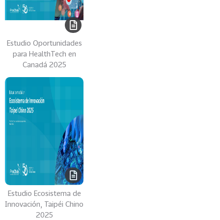
R
C
E
-
Estudio Oportunidades
P
para HealthTech en
Canadá 2025
R
O
C
H
I
L
E
14
I
N
T
E
Estudio Ecosistema de
L
Innovación, Taipéi Chino
I
2025