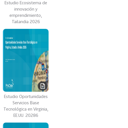
i
Estudio Ecosistema de
a
innovación y
emprendimiento,
31
I
Tailandia 2026
n
d
u
s
t
r
i
a
s
C
r
Estudio Oportunidades
e
Servicios Base
a
Tecnológica en Virginia,
t
EE.UU. 20286
i