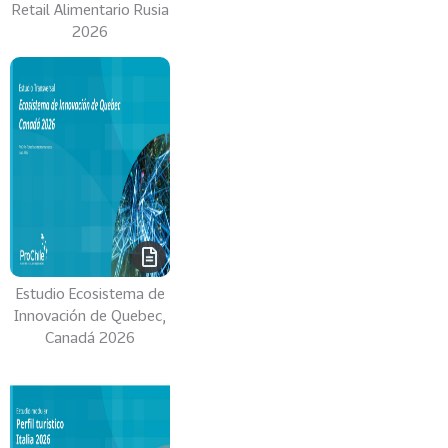
Retail Alimentario Rusia
0
2026
2
6
158
2
0
2
5
106
2
0
2
4
Estudio Ecosistema de
Innovación de Quebec,
28
2
Canadá 2026
0
2
3
15
2