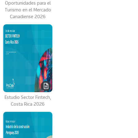
e
Oportunidades para el
c
Turismo en el Mercado
t
Canadiense 2026
o
r
e
s
96
A
g
r
o
a
l
Estudio Sector Fintech,
i
Costa Rica 2026
m
e
n
t
o