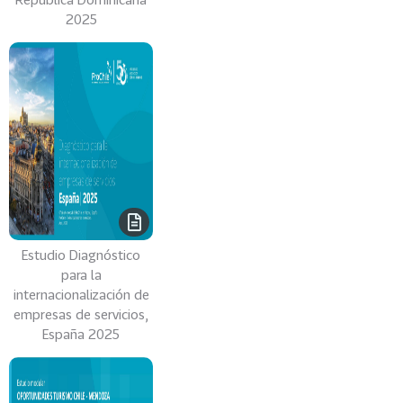
n
2025
t
e
VER
MÁS
Mercados
91
T
o
Estudio Diagnóstico
d
para la
o
internacionalización de
s
empresas de servicios,
L
España 2025
o
s
M