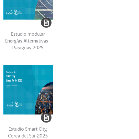
A
C
I
T
A
Estudio modular
C
Energías Alternativas -
I
Paraguay 2025
O
N
Y
F
O
R
M
A
C
I
Estudio Smart City,
O
Corea del Sur 2025
N