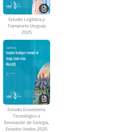
s
U
Estudio Logística y
n
Transporte Uruguay
i
2025
d
o
s
24
C
h
i
n
a
15
M
é
Estudio Ecosistema
x
Tecnológico e
i
Innovación de Georgia,
c
Estados Unidos 2025