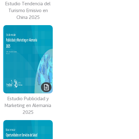
Estudio Tendencia del
A
Turismo Emisivo en
O
China 2025
P
A
U
L
O
VER
MÁS
Estudio Publicidad y
Marketing en Alemania
2025