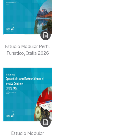
0
2
2
VER
MÁS
Estudio Modular Perfil
Sectores
Turístico, Italia 2026
222
T
o
d
o
s
l
o
s
S
Estudio Modular