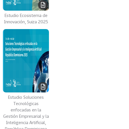
p
a
Estudio Ecosistema de
-
Innovación, Suiza 2025
Á
f
r
i
c
a
y
M
e
d
i
Estudio Soluciones
o
Tecnológicas
O
enfocadas en la
r
Gestión Empresarial y la
i
Inteligencia Artificial,
e
República Dominicana