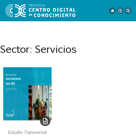
Sector:
Servicios
VER
TODO
EL
CATÁLOGO
CATEGORÍAS
Año
Publicación
Estudio Transversal
129
2