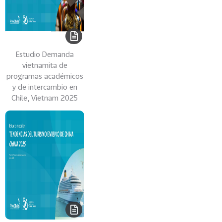
H
I
L
E
Estudio Demanda
11
O
vietnamita de
F
programas académicos
I
y de intercambio en
C
Chile, Vietnam 2025
O
M
B
R
A
S
I
L
-
S