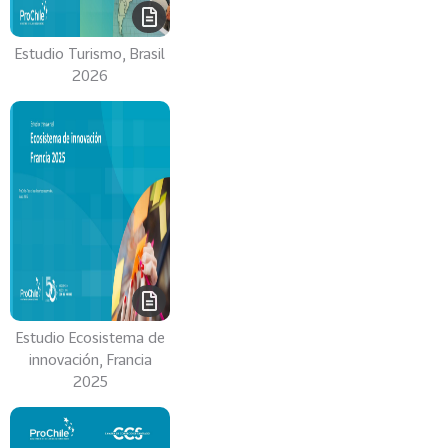
y
C
a
Estudio Turismo, Brasil
r
2026
i
b
e
88
A
m
é
r
i
c
a
Estudio Ecosistema de
d
innovación, Francia
e
2025
l
S
u