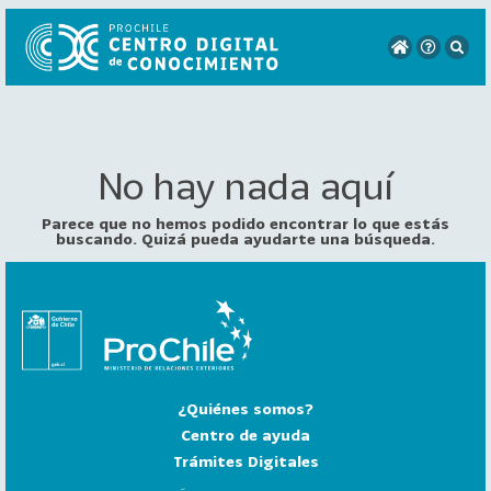
No hay nada aquí
VER
TODO
EL
Parece que no hemos podido encontrar lo que estás
CATÁLOGO
buscando. Quizá pueda ayudarte una búsqueda.
CATEGORÍAS
Año
Publicación
¿Quiénes somos?
129
2
Centro de ayuda
0
Trámites Digitales
2