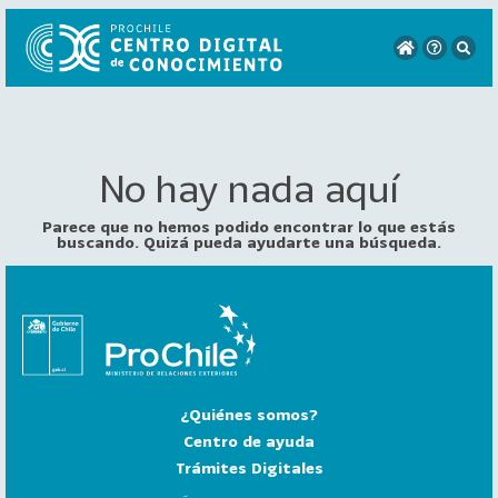
No hay nada aquí
VER
TODO
EL
Parece que no hemos podido encontrar lo que estás
CATÁLOGO
buscando. Quizá pueda ayudarte una búsqueda.
CATEGORÍAS
Año
Publicación
¿Quiénes somos?
129
2
Centro de ayuda
0
Trámites Digitales
2