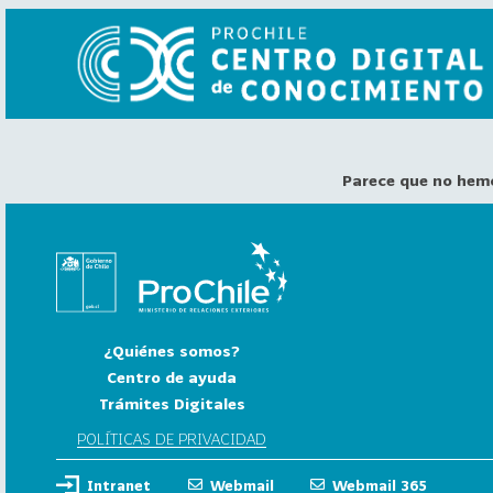
Parece que no hem
VER
TODO
EL
CATÁLOGO
CATEGORÍAS
Año
¿Quiénes somos?
Publicación
Centro de ayuda
Trámites Digitales
129
2
POLÍTICAS DE PRIVACIDAD
0
Intranet
Webmail
Webmail 365
2