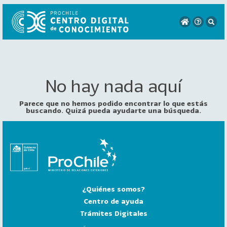
No hay nada aquí
VER
TODO
EL
Parece que no hemos podido encontrar lo que estás
CATÁLOGO
buscando. Quizá pueda ayudarte una búsqueda.
CATEGORÍAS
Año
Publicación
¿Quiénes somos?
129
2
Centro de ayuda
0
Trámites Digitales
2