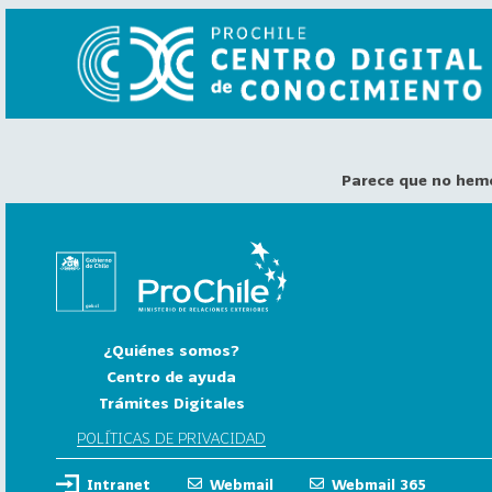
Parece que no hem
VER
TODO
EL
CATÁLOGO
CATEGORÍAS
Año
¿Quiénes somos?
Publicación
Centro de ayuda
Trámites Digitales
129
2
POLÍTICAS DE PRIVACIDAD
0
Intranet
Webmail
Webmail 365
2