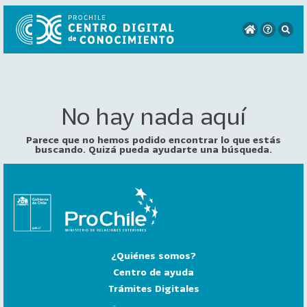
No hay nada aquí
VER
TODO
EL
Parece que no hemos podido encontrar lo que estás
CATÁLOGO
buscando. Quizá pueda ayudarte una búsqueda.
CATEGORÍAS
Año
Publicación
¿Quiénes somos?
129
2
Centro de ayuda
0
Trámites Digitales
2