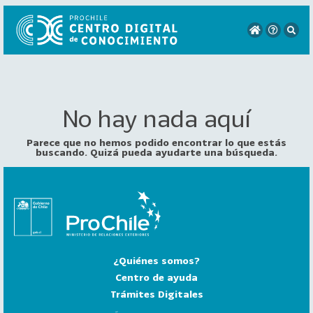
No hay nada aquí
VER
TODO
EL
Parece que no hemos podido encontrar lo que estás
CATÁLOGO
buscando. Quizá pueda ayudarte una búsqueda.
CATEGORÍAS
Año
Publicación
¿Quiénes somos?
129
2
Centro de ayuda
0
Trámites Digitales
2