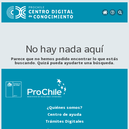
No hay nada aquí
VER
TODO
EL
Parece que no hemos podido encontrar lo que estás
CATÁLOGO
buscando. Quizá pueda ayudarte una búsqueda.
CATEGORÍAS
Año
Publicación
¿Quiénes somos?
129
2
Centro de ayuda
0
Trámites Digitales
2