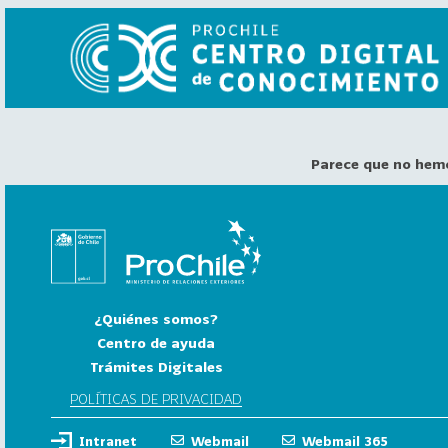
Parece que no hem
VER
TODO
EL
CATÁLOGO
CATEGORÍAS
Año
¿Quiénes somos?
Publicación
Centro de ayuda
Trámites Digitales
129
2
POLÍTICAS DE PRIVACIDAD
0
Intranet
Webmail
Webmail 365
2