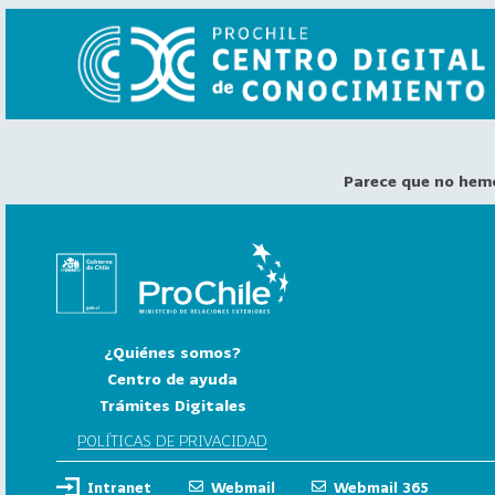
Parece que no hem
VER
TODO
EL
CATÁLOGO
CATEGORÍAS
Año
¿Quiénes somos?
Publicación
Centro de ayuda
Trámites Digitales
129
2
POLÍTICAS DE PRIVACIDAD
0
Intranet
Webmail
Webmail 365
2