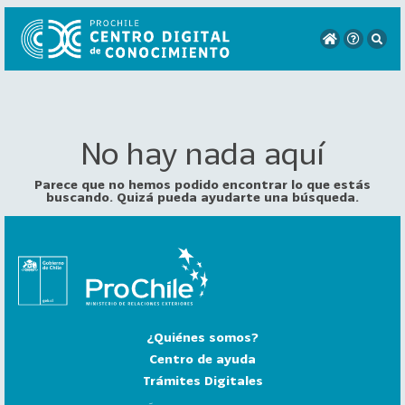
No hay nada aquí
VER
TODO
EL
Parece que no hemos podido encontrar lo que estás
CATÁLOGO
buscando. Quizá pueda ayudarte una búsqueda.
CATEGORÍAS
Año
Publicación
¿Quiénes somos?
129
2
Centro de ayuda
0
Trámites Digitales
2