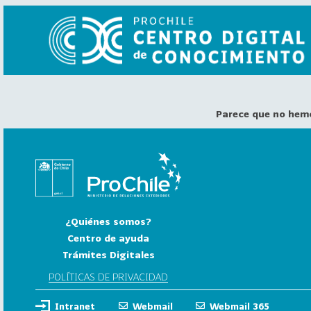
Parece que no hem
VER
TODO
EL
CATÁLOGO
CATEGORÍAS
Año
¿Quiénes somos?
Publicación
Centro de ayuda
Trámites Digitales
129
2
POLÍTICAS DE PRIVACIDAD
0
Intranet
Webmail
Webmail 365
2