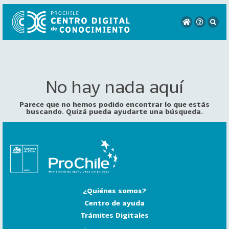
No hay nada aquí
VER
TODO
EL
Parece que no hemos podido encontrar lo que estás
CATÁLOGO
buscando. Quizá pueda ayudarte una búsqueda.
CATEGORÍAS
Año
Publicación
¿Quiénes somos?
129
2
Centro de ayuda
0
Trámites Digitales
2