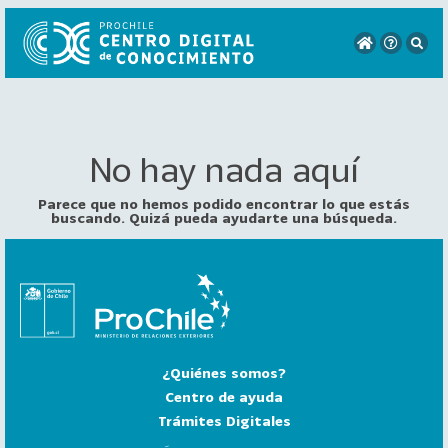
No hay nada aquí
VER
TODO
EL
Parece que no hemos podido encontrar lo que estás
CATÁLOGO
buscando. Quizá pueda ayudarte una búsqueda.
CATEGORÍAS
Año
Publicación
¿Quiénes somos?
129
2
Centro de ayuda
0
Trámites Digitales
2