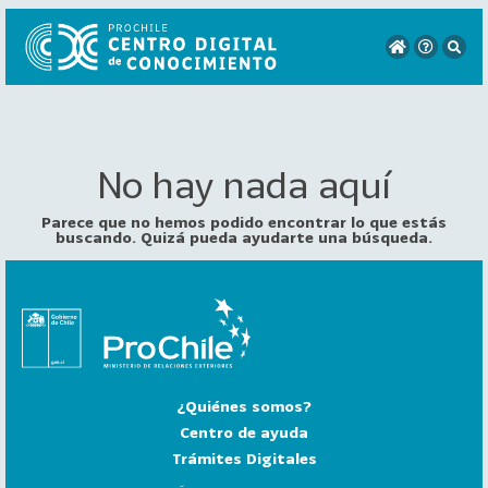
No hay nada aquí
VER
TODO
EL
Parece que no hemos podido encontrar lo que estás
CATÁLOGO
buscando. Quizá pueda ayudarte una búsqueda.
CATEGORÍAS
Año
Publicación
¿Quiénes somos?
129
2
Centro de ayuda
0
Trámites Digitales
2