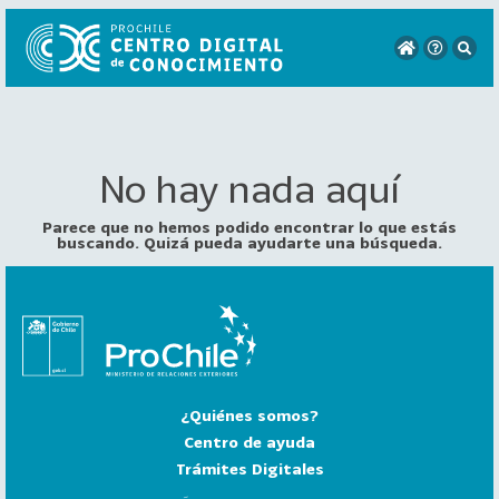
No hay nada aquí
VER
TODO
EL
Parece que no hemos podido encontrar lo que estás
CATÁLOGO
buscando. Quizá pueda ayudarte una búsqueda.
CATEGORÍAS
Año
Publicación
¿Quiénes somos?
129
2
Centro de ayuda
0
Trámites Digitales
2