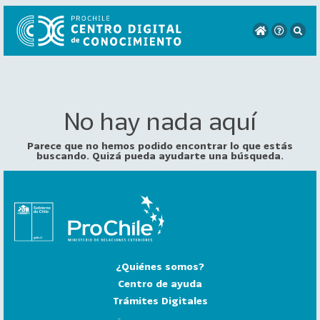
No hay nada aquí
VER
TODO
EL
Parece que no hemos podido encontrar lo que estás
CATÁLOGO
buscando. Quizá pueda ayudarte una búsqueda.
CATEGORÍAS
Año
Publicación
¿Quiénes somos?
129
2
Centro de ayuda
0
Trámites Digitales
2