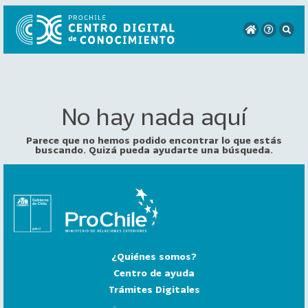
No hay nada aquí
VER
TODO
EL
Parece que no hemos podido encontrar lo que estás
CATÁLOGO
buscando. Quizá pueda ayudarte una búsqueda.
CATEGORÍAS
Año
Publicación
¿Quiénes somos?
129
2
Centro de ayuda
0
Trámites Digitales
2