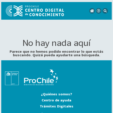
No hay nada aquí
VER
TODO
EL
Parece que no hemos podido encontrar lo que estás
CATÁLOGO
buscando. Quizá pueda ayudarte una búsqueda.
CATEGORÍAS
Año
Publicación
¿Quiénes somos?
129
2
Centro de ayuda
0
Trámites Digitales
2