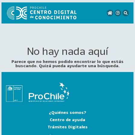
No hay nada aquí
VER
TODO
EL
Parece que no hemos podido encontrar lo que estás
CATÁLOGO
buscando. Quizá pueda ayudarte una búsqueda.
CATEGORÍAS
Año
Publicación
¿Quiénes somos?
129
2
Centro de ayuda
0
Trámites Digitales
2