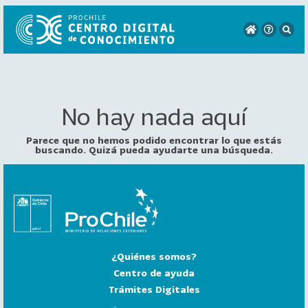
No hay nada aquí
VER
TODO
EL
Parece que no hemos podido encontrar lo que estás
CATÁLOGO
buscando. Quizá pueda ayudarte una búsqueda.
CATEGORÍAS
Año
Publicación
¿Quiénes somos?
129
2
Centro de ayuda
0
Trámites Digitales
2