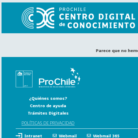
Parece que no hem
VER
TODO
EL
CATÁLOGO
CATEGORÍAS
Año
¿Quiénes somos?
Publicación
Centro de ayuda
Trámites Digitales
129
2
POLÍTICAS DE PRIVACIDAD
0
Intranet
Webmail
Webmail 365
2