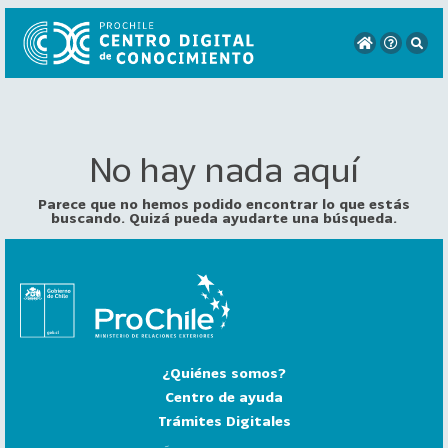
No hay nada aquí
VER
TODO
EL
Parece que no hemos podido encontrar lo que estás
CATÁLOGO
buscando. Quizá pueda ayudarte una búsqueda.
CATEGORÍAS
Año
Publicación
¿Quiénes somos?
129
2
Centro de ayuda
0
Trámites Digitales
2