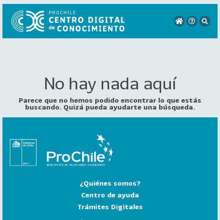
No hay nada aquí
VER
TODO
EL
Parece que no hemos podido encontrar lo que estás
CATÁLOGO
buscando. Quizá pueda ayudarte una búsqueda.
CATEGORÍAS
Año
Publicación
¿Quiénes somos?
129
2
Centro de ayuda
0
Trámites Digitales
2