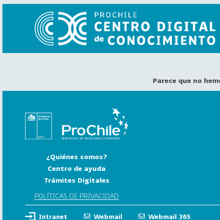
Parece que no hem
VER
TODO
EL
CATÁLOGO
CATEGORÍAS
Año
¿Quiénes somos?
Publicación
Centro de ayuda
Trámites Digitales
129
2
POLÍTICAS DE PRIVACIDAD
0
Intranet
Webmail
Webmail 365
2